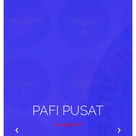
PAFI PUSAT
‹
›
Pusatpafi.id